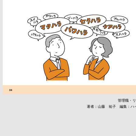
管理職・リ
著者：山藤 祐子 編集：ハ