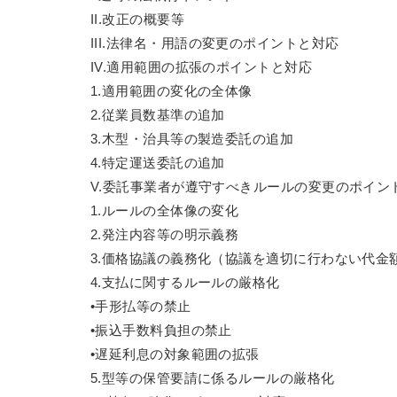
II.改正の概要等
III.法律名・用語の変更のポイントと対応
IV.適用範囲の拡張のポイントと対応
1.適用範囲の変化の全体像
2.従業員数基準の追加
3.木型・治具等の製造委託の追加
4.特定運送委託の追加
V.委託事業者が遵守すべきルールの変更のポイン
1.ルールの全体像の変化
2.発注内容等の明示義務
3.価格協議の義務化（協議を適切に行わない代金
4.支払に関するルールの厳格化
•手形払等の禁止
•振込手数料負担の禁止
•遅延利息の対象範囲の拡張
5.型等の保管要請に係るルールの厳格化