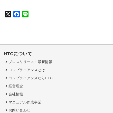
X
F
L
a
i
c
n
e
e
b
o
HTCについて
o
k
プレスリリース・最新情報
コンプライアンスとは
コンプライアンスならHTC
経営理念
会社情報
マニュアル作成事業
お問い合わせ