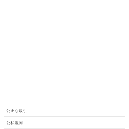
豆知識・カテゴリー
コミュニケーション
不正行為
SNS
インサイダー取引
コンプライアンス基礎
セクハラ
その他ハラスメント
パワハラ
公正な取引
公私混同