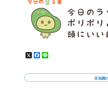
X
F
L
a
i
c
n
e
e
豆知識
b
o
o
k