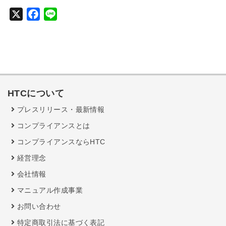
X
F
L
a
i
c
n
e
e
b
o
HTCについて
o
k
プレスリリース・最新情報
コンプライアンスとは
コンプライアンスならHTC
経営理念
会社情報
マニュアル作成事業
お問い合わせ
特定商取引法に基づく表記