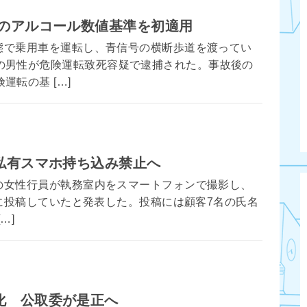
法のアルコール数値基準を初適用
状態で乗用車を運転し、青信号の横断歩道を渡ってい
の男性が危険運転致死容疑で逮捕された。事故後の
転の基 […]
、私有スマホ持ち込み禁止へ
店の女性行員が執務室内をスマートフォンで撮影し、
）」に投稿していたと発表した。投稿には顧客7名の氏名
…]
化 公取委が是正へ