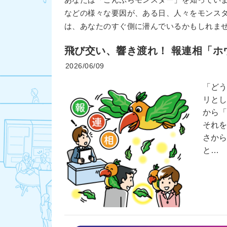
あなたは「こんぷらモンスター」を知ってい
などの様々な要因が、ある日、人々をモンス
は、あなたのすぐ側に潜んでいるかもしれま
飛び交い、響き渡れ！ 報連相「ホ
2026/06/09
「ど
リと
から
それ
さか
と…