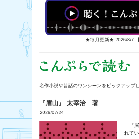
★毎月更新★ 2026/8
名作小説や昔話のワンシーンをピックアップ
『眉山』 太宰治 著
2026/07/24
『眉
れて