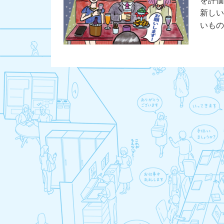
を評
新し
いもの