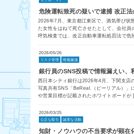
モラル・マナー
危険運転致死の疑いで逮捕 改正
2026年7月、東京都江東区で、酒気帯び
た女性をはねて死亡させたとして、会社員
呼気検査では、改正自動車運転処罰法で危険運
2026/05/26
リスク管理
情報漏洩
銀行員のSNS投稿で情報漏えい
西日本シティ銀行は2026年4月、下関支
写真共有SNS「BeReal.（ビーリアル
や営業目標が記載されたホワイトボードが [
2026/03/25
公正な取引
誠実な活動
知財・ノウハウの不当要求が顕在