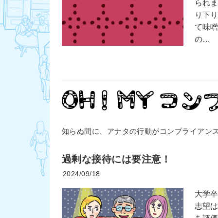
られ
り下
て味
の…
知らぬ間に、アナタの行動がコンプライアン
過剰な接待には要注意！
2024/09/18
大学
志望