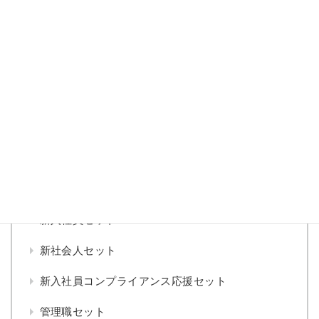
践ポイント
日本で働く人のためのコンプライアンス読本 レベル
１
「企業経営とコンプライアンス」 取締役の経営責任
と重要課題
コンプライアンス あるある大百科
▼
セット
新入社員セット
新社会人セット
新入社員コンプライアンス応援セット
管理職セット