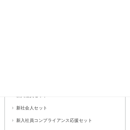
ベテラン社員の経験を活かす コンプライアンスの実
践ポイント
日本で働く人のためのコンプライアンス読本 レベル
１
「企業経営とコンプライアンス」 取締役の経営責任
と重要課題
コンプライアンス あるある大百科
▼
セット
新入社員セット
新社会人セット
新入社員コンプライアンス応援セット