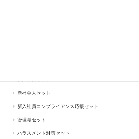
日本で働く人のためのコンプライアンス読本 レベル
１
「企業経営とコンプライアンス」 取締役の経営責任
と重要課題
コンプライアンス あるある大百科
▼
セット
新入社員セット
新社会人セット
新入社員コンプライアンス応援セット
管理職セット
ハラスメント対策セット