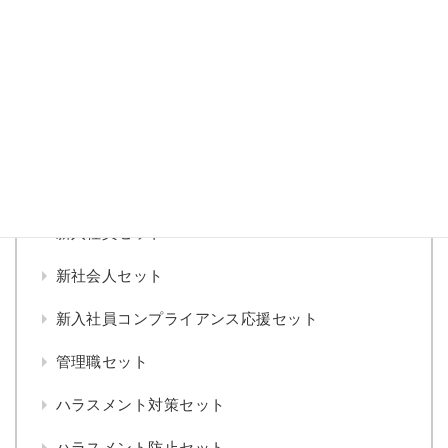
１
「企業経営とコンプライアンス」 取締役の経営責任
と重要課題
コンプライアンス あるある大百科
▼
セット
新入社員セット
新社会人セット
新入社員コンプライアンス応援セット
管理職セット
ハラスメント対策セット
ハラスメント防止セット