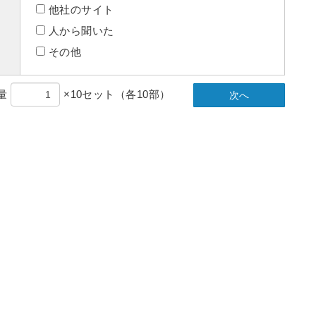
他社のサイト
人から聞いた
その他
量
×10セット（各10部）