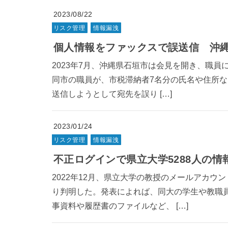
2023/08/22
リスク管理
情報漏洩
個人情報をファックスで誤送信 沖
2023年7月、沖縄県石垣市は会見を開き、職員
同市の職員が、市税滞納者7名分の氏名や住所
送信しようとして宛先を誤り […]
2023/01/24
リスク管理
情報漏洩
不正ログインで県立大学5288人の
2022年12月、県立大学の教授のメールアカ
り判明した。発表によれば、同大の学生や教職
事資料や履歴書のファイルなど、 […]