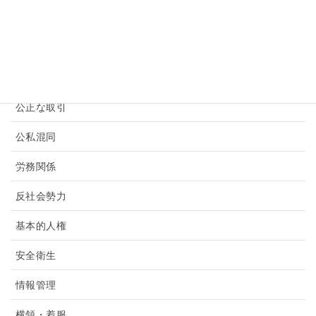
セクハラ
その他ハラスメント
パワハラ
公正な取引
公私混同
労務関係
反社会勢力
基本的人権
安全衛生
情報管理
横領・着服