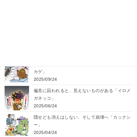
裏切りの持ち出し、それは絶望への道「モチダッ
シュ」
2026/02/12
お客様が変身？ 勇気を持って拒絶を「カスハラ
ー」
2025/12/22
脱皮せよ！ 不正はヒトゴトではない「ヒトゴト
カゲ」
2025/09/24
偏見に囚われると、見えないものがある「イロメ
ガネッコ」
2025/06/24
隠せども消えはしない、そして崩壊へ「カックシ
ー」
2025/04/24